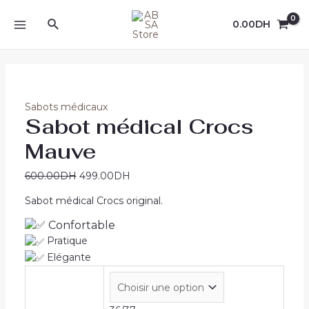
Aller
Rechercher
au
Promo !
Promo !
Promo !
Promo !
Promo !
Promo !
Promo !
0.00
DH
MAIN
contenu
MENU
Sabots médicaux
Sabot médical Crocs
Mauve
600.00
DH
499.00
DH
Sabot médical Crocs original.
Confortable
Pratique
Elégante