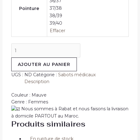
36/37
37/38
Pointure
38/39
39/40
Effacer
quantité
de
Sabot
AJOUTER AU PANIER
médical
Crocs
UGS :
ND
Catégorie :
Sabots médicaux
Mauve
Description
Couleur : Mauve
Genre : Femmes
Nous sommes à Rabat et nous faisons la livraison
à domicile PARTOUT au Maroc.
Produits similaires
En rupture de stock