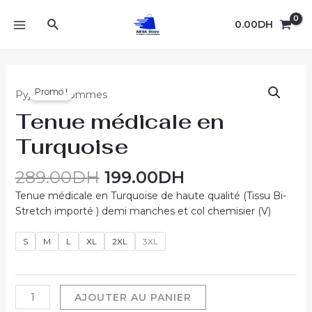
Aller
Rechercher
au
0.00
DH
MAIN
contenu
MENU
Promo !
Pyjamas-Hommes
Tenue médicale en
Turquoise
289.00
DH
199.00
DH
Tenue médicale en Turquoise de haute qualité (Tissu Bi-
Stretch importé ) demi manches et col chemisier (V)
S
M
L
XL
2XL
3XL
quantité
AJOUTER AU PANIER
de