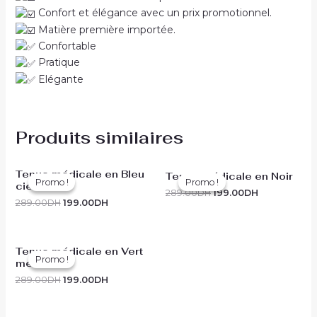
Confort et élégance avec un prix promotionnel.
Matière première importée.
Confortable
Pratique
Elégante
Produits similaires
Tenue médicale en Bleu
Tenue médicale en Noir
Promo !
Promo !
Promo !
Promo !
ciel
289.00
DH
199.00
DH
289.00
DH
199.00
DH
Tenue médicale en Vert
Promo !
Promo !
médical
289.00
DH
199.00
DH