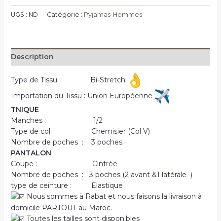
Tenue
UGS :
ND
Catégorie :
Pyjamas-Hommes
médicale
en
Turquoise
Description
Type de Tissu : Bi-Stretch
Importation du Tissu : Union Européenne
TNIQUE
Manches : 1/2
Type de col : Chemisier (Col V)
Nombre de poches : 3 poches
PANTALON
Coupe : Cintrée
Nombre de poches : 3 poches (2 avant &1 latérale )
type de ceinture : Elastique
Nous sommes à Rabat et nous faisons la livraison à
domicile PARTOUT au Maroc.
Toutes les tailles sont disponibles