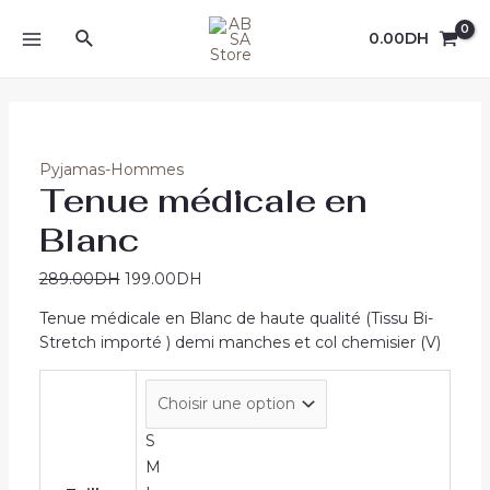
Aller
Rechercher
au
Promo !
Promo !
Promo !
Promo !
Promo !
Promo !
Promo !
0.00
DH
MAIN
contenu
MENU
Pyjamas-Hommes
Tenue médicale en
Blanc
289.00
DH
199.00
DH
Tenue médicale en Blanc de haute qualité (Tissu Bi-
Stretch importé ) demi manches et col chemisier (V)
S
M