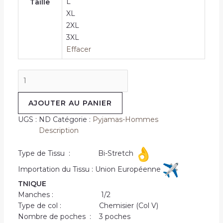
L
Taille
XL
2XL
3XL
Effacer
quantité
de
Tenue
AJOUTER AU PANIER
médicale
en
UGS :
ND
Catégorie :
Pyjamas-Hommes
Blanc
Description
Type de Tissu : Bi-Stretch
Importation du Tissu : Union Européenne
TNIQUE
Manches : 1/2
Type de col : Chemisier (Col V)
Nombre de poches : 3 poches